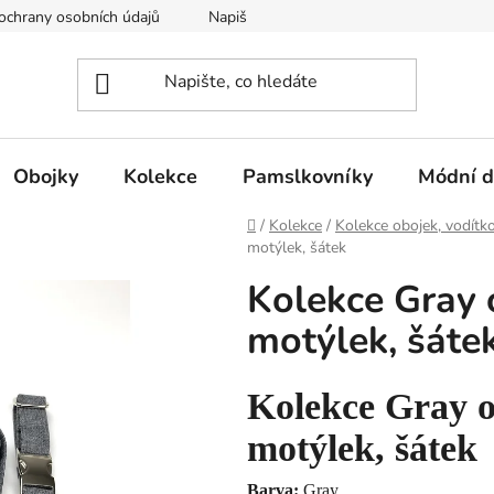
ochrany osobních údajů
Napište nám
Obojky
Kolekce
Pamslkovníky
Módní d
Domů
/
Kolekce
/
Kolekce obojek, vodítko
motýlek, šátek
Kolekce Gray 
motýlek, šáte
Kolekce Gray o
motýlek, šátek
Barva:
Gray