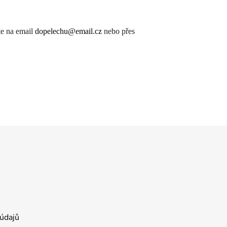
te na email
dopelechu@email.cz
nebo přes
údajů