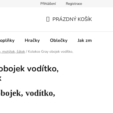
Přihlášení
Registrace
PRÁZDNÝ KOŠÍK
NÁKUPNÍ
KOŠÍK
oplňky
Hračky
Oblečky
Jak změřit pejsk
, motýlek, šátek
/
Kolekce Gray obojek vodítko,
obojek vodítko,
k
bojek, vodítko,