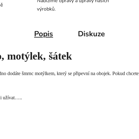
Nabízíme opravy a úpravy našich
ně
výrobků.
Popis
Diskuze
, motýlek, šátek
dno dodáte šmrnc motýlkem, který se připevní na obojek. Pokud chcete 
ji užívat…..