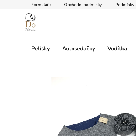
Přejít
Formuláře
Obchodní podmínky
Podmínky 
na
obsah
Pelíšky
Autosedačky
Vodítka