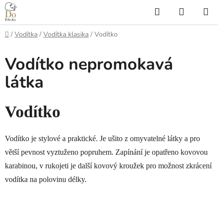
Přejít
Hledat
NÁKUP
na
KOŠÍK
obsah
Domů
/
Vodítka
/
Vodítka klasika
/
Vodítko
Vodítko nepromokavá
látka
Vodítko
Vodítko je stylové a praktické. Je ušito z omyvatelné látky a pro
větší pevnost vyztuženo popruhem. Zapínání je opatřeno kovovou
karabinou, v rukojeti je další kovový kroužek pro možnost zkrácení
vodítka na polovinu délky.