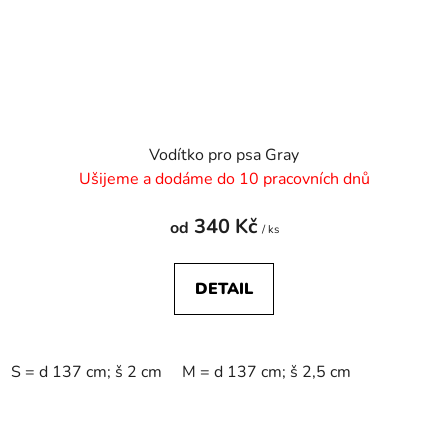
Vodítko pro psa Gray
Ušijeme a dodáme do 10 pracovních dnů
340 Kč
od
/ ks
DETAIL
S = d 137 cm; š 2 cm
M = d 137 cm; š 2,5 cm