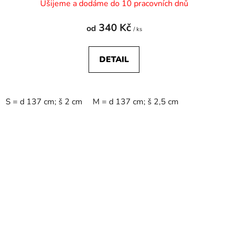
Ušijeme a dodáme do 10 pracovních dnů
340 Kč
od
/ ks
DETAIL
S = d 137 cm; š 2 cm
M = d 137 cm; š 2,5 cm