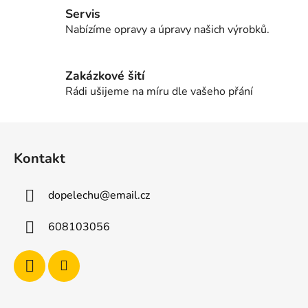
í
Servis
p
Nabízíme opravy a úpravy našich výrobků.
r
v
k
Zakázkové šití
y
Rádi ušijeme na míru dle vašeho přání
v
ý
Z
p
á
i
Kontakt
p
s
u
a
dopelechu
@
email.cz
t
í
608103056