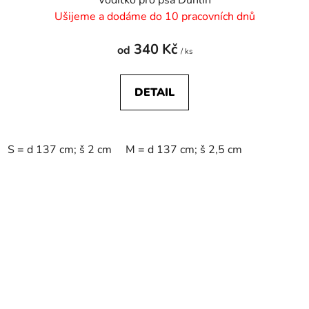
Vodítko pro psa Dunlin
Ušijeme a dodáme do 10 pracovních dnů
340 Kč
od
/ ks
DETAIL
S = d 137 cm; š 2 cm
M = d 137 cm; š 2,5 cm