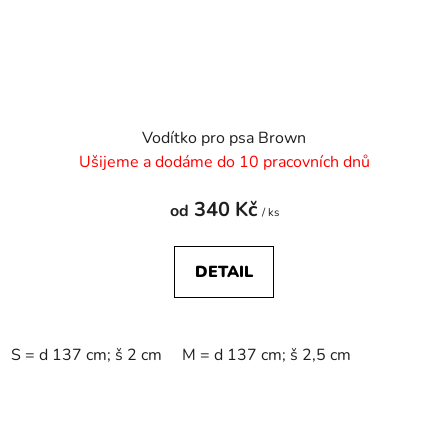
Vodítko pro psa Brown
Ušijeme a dodáme do 10 pracovních dnů
340 Kč
od
/ ks
DETAIL
S = d 137 cm; š 2 cm
M = d 137 cm; š 2,5 cm