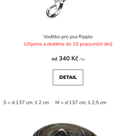
u
k
t
ů
Vodítko pro psa Ripple
Ušijeme a dodáme do 10 pracovních dnů
340 Kč
od
/ ks
DETAIL
S = d 137 cm; š 2 cm
M = d 137 cm; š 2,5 cm