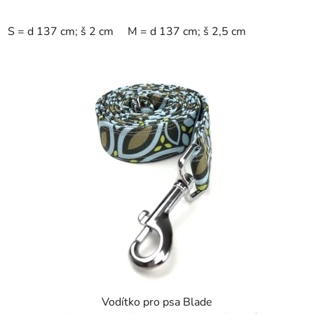
S = d 137 cm; š 2 cm
M = d 137 cm; š 2,5 cm
Vodítko pro psa Blade