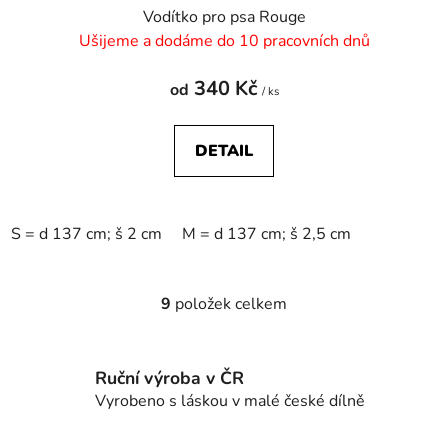
Vodítko pro psa Rouge
Ušijeme a dodáme do 10 pracovních dnů
340 Kč
od
/ ks
DETAIL
S = d 137 cm; š 2 cm
M = d 137 cm; š 2,5 cm
9
položek celkem
O
v
l
Ruční výroba v ČR
á
d
Vyrobeno s láskou v malé české dílně
a
c