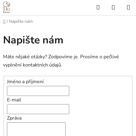
Přejít
Hledat
NÁKUP
na
KOŠÍK
obsah
Domů
/
Napište nám
Napište nám
Máte nějaké otázky? Zodpovíme je. Prosíme o pečlivé
vyplnění kontaktních údajů.
Jméno a příjmení
E-mail
Zpráva