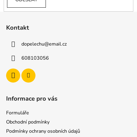
Z
á
Kontakt
p
a
dopelechu
@
email.cz
t
í
608103056
Informace pro vás
Formuláře
Obchodní podmínky
Podmínky ochrany osobních údajů