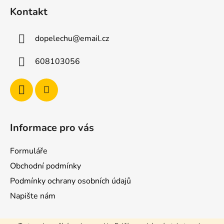
á
Kontakt
p
a
dopelechu
@
email.cz
t
í
608103056
Informace pro vás
Formuláře
Obchodní podmínky
Podmínky ochrany osobních údajů
Napište nám