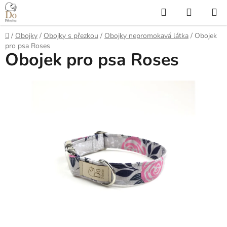
Přejít
Hledat
NÁKUP
na
KOŠÍK
obsah
Domů
/
Obojky
/
Obojky s přezkou
/
Obojky nepromokavá látka
/
Obojek
pro psa Roses
Obojek pro psa Roses