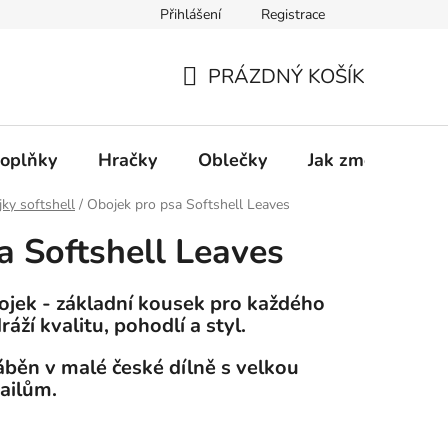
Přihlášení
Registrace
PRÁZDNÝ KOŠÍK
NÁKUPNÍ
KOŠÍK
oplňky
Hračky
Oblečky
Jak změřit pejsk
ky softshell
/
Obojek pro psa Softshell Leaves
a Softshell Leaves
ek - základní kousek pro každého
áží kvalitu, pohodlí a styl.
áběn v malé české dílně s velkou
tailům.