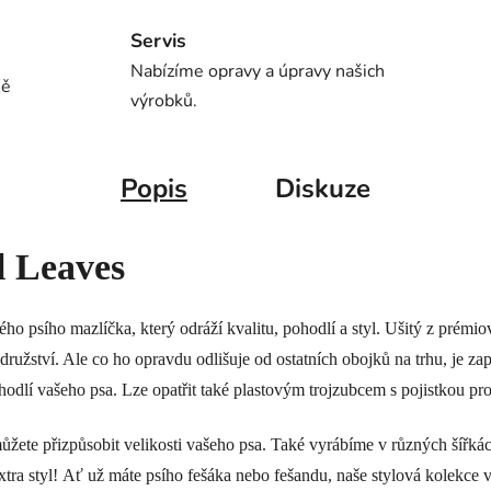
Servis
Nabízíme opravy a úpravy našich
ně
výrobků.
Popis
Diskuze
l Leaves
o psího mazlíčka, který odráží kvalitu, pohodlí a styl. Ušitý z prémi
odružství. Ale co ho opravdu odlišuje od ostatních obojků na trhu, je 
lí vašeho psa. Lze opatřit také plastovým trojzubcem s pojistkou prot
můžete přizpůsobit velikosti vašeho psa. Také vyrábíme v různých šířká
tra styl! Ať už máte psího fešáka nebo fešandu, naše stylová kolekce 