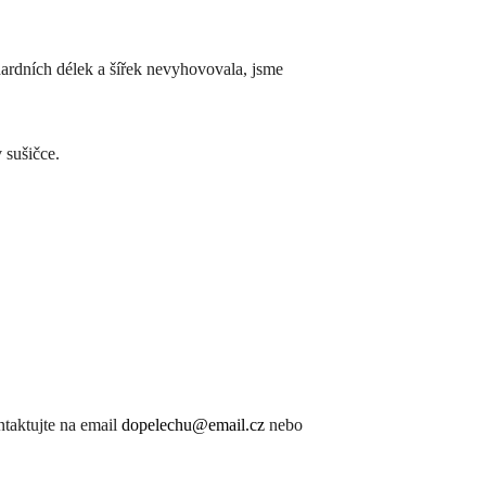
dardních délek a šířek nevyhovovala, jsme
 sušičce.
ntaktujte na email
dopelechu@email.cz
nebo