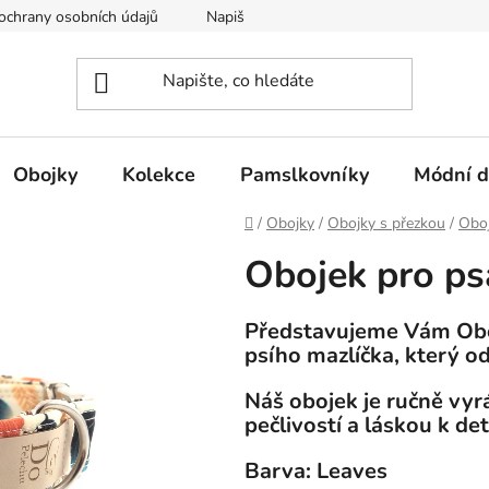
ochrany osobních údajů
Napište nám
Obojky
Kolekce
Pamslkovníky
Módní d
Domů
/
Obojky
/
Obojky s přezkou
/
Oboj
Obojek pro ps
Představujeme Vám Oboj
psího mazlíčka, který odr
Náš obojek je ručně vyr
pečlivostí a láskou k de
Barva: Leaves