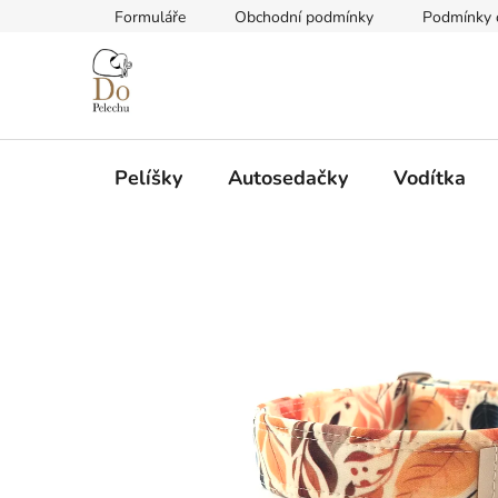
Přejít
Formuláře
Obchodní podmínky
Podmínky 
na
obsah
Pelíšky
Autosedačky
Vodítka