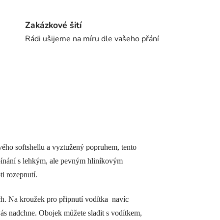
Zakázkové šití
Rádi ušijeme na míru dle vašeho přání
ového softshellu a vyztužený popruhem, tento
zapínání s lehkým, ale pevným hliníkovým
i rozepnutí.
ch. Na kroužek pro připnutí vodítka
navíc
vás nadchne. Obojek můžete sladit s vodítkem,