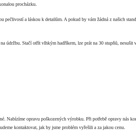
konalou procházku.
ou pečlivostí a láskou k detailům. A pokud by vám žádná z našich stan
na údržbu. Stačí otřít vlhkým hadříkem, lze prát na 30 stupňů, nesušit v
telné. Nabízíme opravu poškozených výrobku. Při potřebě opravy nás ko
udeme kontaktovat, jak by jsme problém vyřešili a za jakou cenu.