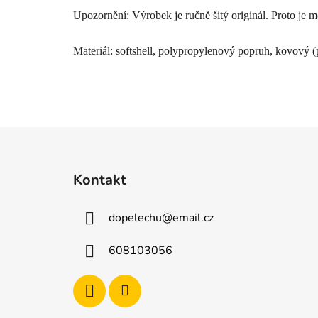
Upozornění: Výrobek je ručně šitý originál. Proto je m
Materiál: softshell, polypropylenový popruh, kovový (
Z
á
Kontakt
p
a
dopelechu
@
email.cz
t
í
608103056